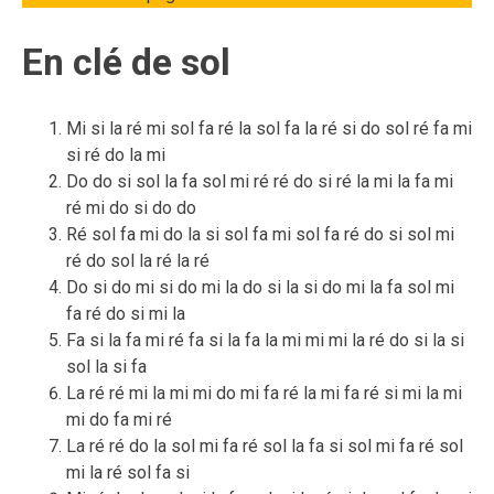
17
mars
En clé de sol
2020
Mi si la ré mi sol fa ré la sol fa la ré si do sol ré fa mi
si ré do la mi
Do do si sol la fa sol mi ré ré do si ré la mi la fa mi
ré mi do si do do
Ré sol fa mi do la si sol fa mi sol fa ré do si sol mi
ré do sol la ré la ré
Do si do mi si do mi la do si la si do mi la fa sol mi
fa ré do si mi la
Fa si la fa mi ré fa si la fa la mi mi mi la ré do si la si
sol la si fa
La ré ré mi la mi mi do mi fa ré la mi fa ré si mi la mi
mi do fa mi ré
La ré ré do la sol mi fa ré sol la fa si sol mi fa ré sol
mi la ré sol fa si