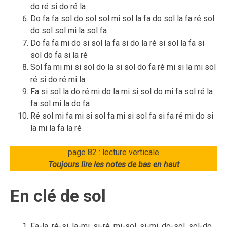
do ré si do ré la
Do fa fa sol do sol sol mi sol la fa do sol la fa ré sol
do sol sol mi la sol fa
Do fa fa mi do si sol la fa si do la ré si sol la fa si
sol do fa si la ré
Sol fa mi mi si sol do la si sol do fa ré mi si la mi sol
ré si do ré mi la
Fa si sol la do ré mi do la mi si sol do mi fa sol ré la
fa sol mi la do fa
Ré sol mi fa mi si sol fa mi si sol fa si fa ré mi do si
la mi la fa la ré
page 82 : lecture verticale
Toujours lire les notes de bas en haut
En clé de sol
Fa-la, ré-si, la-mi, si-ré, mi-sol, si-mi, do-sol, sol-do,