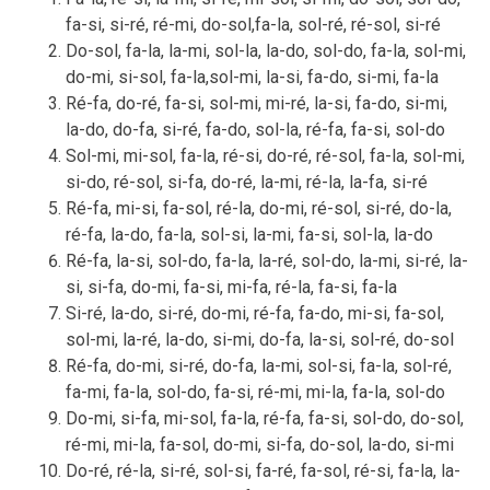
fa-si, si-ré, ré-mi, do-sol,fa-la, sol-ré, ré-sol, si-ré
Do-sol, fa-la, la-mi, sol-la, la-do, sol-do, fa-la, sol-mi,
do-mi, si-sol, fa-la,sol-mi, la-si, fa-do, si-mi, fa-la
Ré-fa, do-ré, fa-si, sol-mi, mi-ré, la-si, fa-do, si-mi,
la-do, do-fa, si-ré, fa-do, sol-la, ré-fa, fa-si, sol-do
Sol-mi, mi-sol, fa-la, ré-si, do-ré, ré-sol, fa-la, sol-mi,
si-do, ré-sol, si-fa, do-ré, la-mi, ré-la, la-fa, si-ré
Ré-fa, mi-si, fa-sol, ré-la, do-mi, ré-sol, si-ré, do-la,
ré-fa, la-do, fa-la, sol-si, la-mi, fa-si, sol-la, la-do
Ré-fa, la-si, sol-do, fa-la, la-ré, sol-do, la-mi, si-ré, la-
si, si-fa, do-mi, fa-si, mi-fa, ré-la, fa-si, fa-la
Si-ré, la-do, si-ré, do-mi, ré-fa, fa-do, mi-si, fa-sol,
sol-mi, la-ré, la-do, si-mi, do-fa, la-si, sol-ré, do-sol
Ré-fa, do-mi, si-ré, do-fa, la-mi, sol-si, fa-la, sol-ré,
fa-mi, fa-la, sol-do, fa-si, ré-mi, mi-la, fa-la, sol-do
Do-mi, si-fa, mi-sol, fa-la, ré-fa, fa-si, sol-do, do-sol,
ré-mi, mi-la, fa-sol, do-mi, si-fa, do-sol, la-do, si-mi
Do-ré, ré-la, si-ré, sol-si, fa-ré, fa-sol, ré-si, fa-la, la-