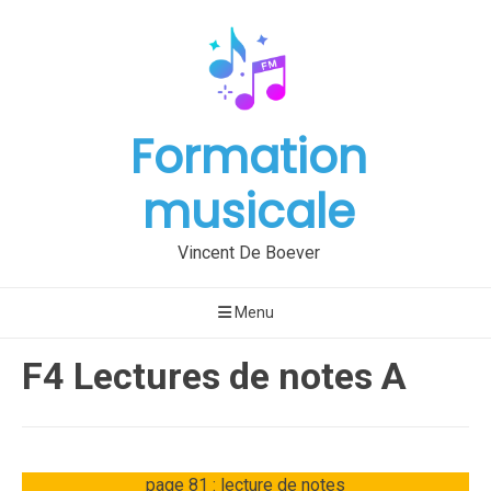
Aller
au
contenu
Formation
musicale
Vincent De Boever
Menu
F4 Lectures de notes A
Publié
par
page 81 : lecture de notes
le
Vincent