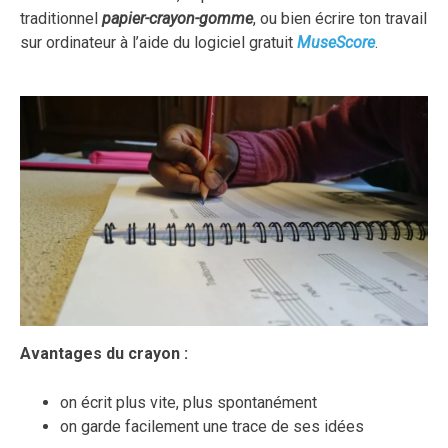
7
traditionnel
papier-crayon-gomme
, ou bien écrire ton travail
avril
sur ordinateur à l’aide du logiciel gratuit
MuseScore
.
2020
Avantages du crayon :
on écrit plus vite, plus spontanément
on garde facilement une trace de ses idées