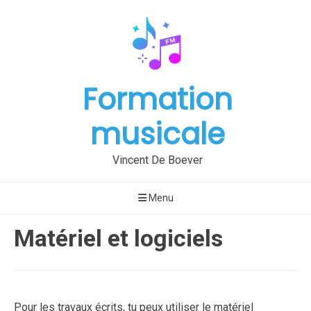
Aller
au
contenu
Formation
musicale
Vincent De Boever
Menu
Matériel et logiciels
Publié
par
Pour les travaux écrits, tu peux utiliser le matériel
le
Vincent