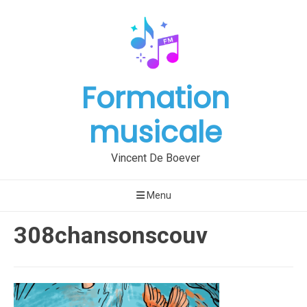
Aller
au
contenu
Formation
musicale
Vincent De Boever
Menu
308chansonscouv