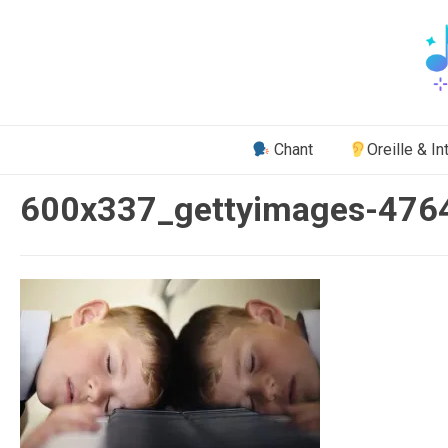
Aller
au
contenu
Chant
Oreille & In
600x337_gettyimages-476