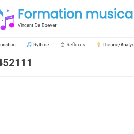
Formation musica
Vincent De Boever
tonation
Rythme
Réflexes
Théorie/Analy
452111