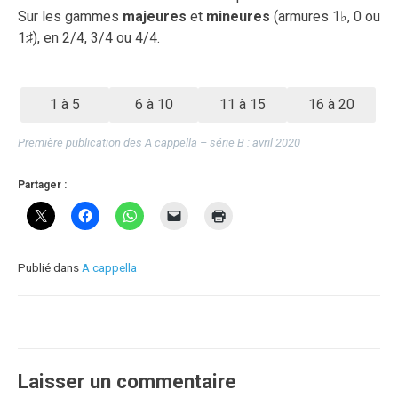
25
Sur les gammes
majeures
et
mineures
(armures 1♭, 0 ou
juillet
1♯), en 2/4, 3/4 ou 4/4.
2024
1 à 5
6 à 10
11 à 15
16 à 20
Première publication des A cappella – série B : avril 2020
Partager :
Publié dans
A cappella
Laisser un commentaire