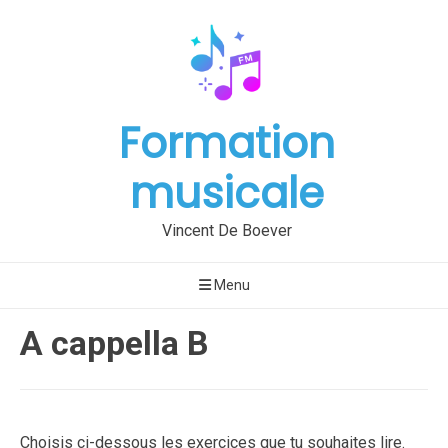
Aller
au
contenu
Formation
musicale
Vincent De Boever
Menu
A cappella B
Publié
par
Choisis ci-dessous les exercices que tu souhaites lire.
le
Vincent