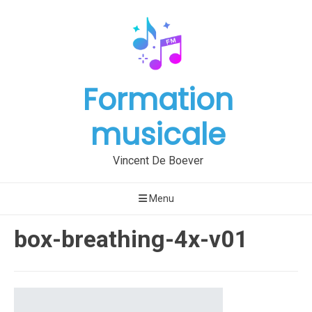
Aller
au
contenu
Formation
musicale
Vincent De Boever
Menu
box-breathing-4x-v01