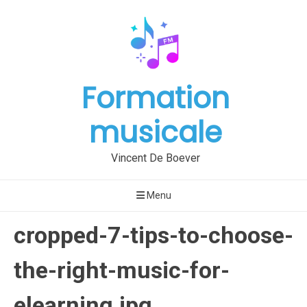
Aller
au
contenu
Formation
musicale
Vincent De Boever
Menu
cropped-7-tips-to-choose-
the-right-music-for-
elearning.jpg