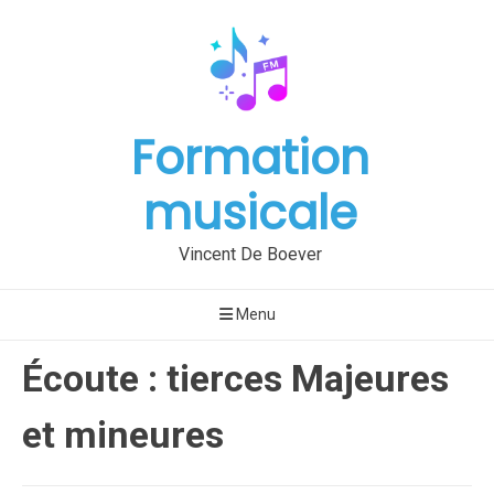
Aller
au
contenu
Formation
musicale
Vincent De Boever
Menu
Écoute : tierces Majeures
et mineures