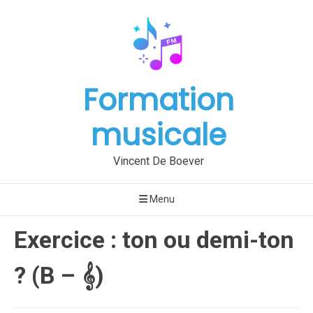
Aller
au
contenu
Formation
musicale
Vincent De Boever
Menu
Exercice : ton ou demi-ton
? (B – 𝄞)