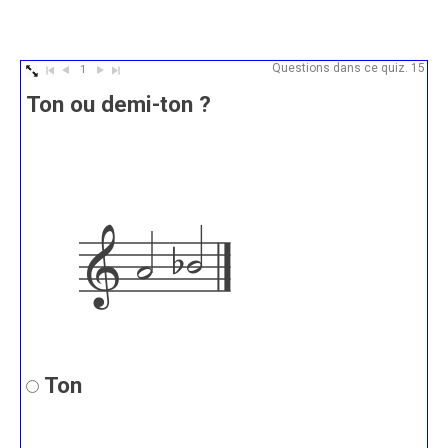
Publié
par
le
Vincent
16
Questions dans ce quiz. 15
1
juillet
Ton ou demi-ton ?
2022



Ton