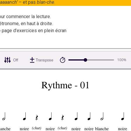
aaaaanch’
– et pas
blan-che
.
pour commencer la lecture.
étronome, en haut à droite.
e page d’exercices en plein écran