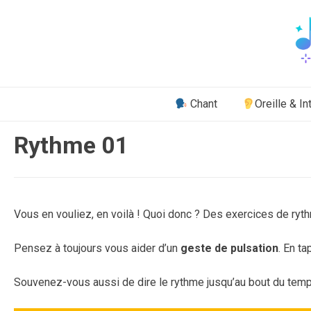
Aller
au
contenu
Chant
Oreille & In
Rythme 01
Publié
par
Vous en vouliez, en voilà ! Quoi donc ? Des exercices de ryt
le
Vincent
28
septembre
Pensez à toujours vous aider d’un
geste de pulsation
. En t
2018
Souvenez-vous aussi de dire le rythme jusqu’au bout du temp