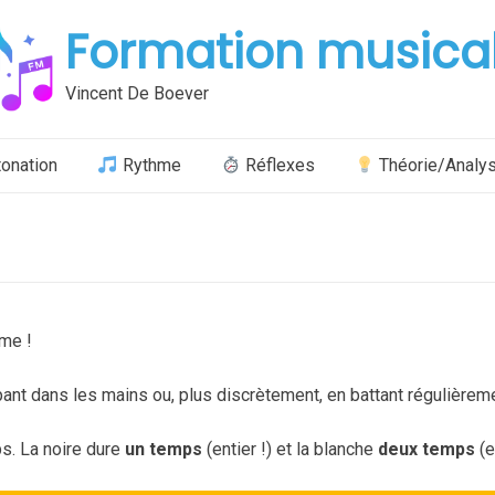
Formation musica
Vincent De Boever
tonation
Rythme
Réflexes
Théorie/Analy
hme !
apant dans les mains ou, plus discrètement, en battant régulièremen
s. La noire dure
un temps
(entier !) et la blanche
deux temps
(e