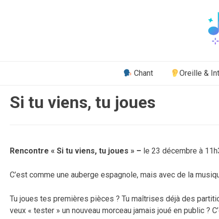
Aller
au
contenu
Chant
Oreille & In
Si tu viens, tu joues
Publié
par
Rencontre « Si tu viens, tu joues » –
le 23 décembre à 11h
le
Vincent
17
novembre
C’est comme une auberge espagnole, mais avec de la musique à
2017
Tu joues tes premières pièces ? Tu maîtrises déjà des partiti
veux « tester » un nouveau morceau jamais joué en public ? C’e