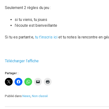
Seulement 2 règles du jeu :
si tu viens, tu joues
l’écoute est bienveillante
Si tu es partant·e,
tu t’inscris ici
et tu notes la rencontre en gé
Télécharger l’affiche
Partager :
Publié dans
News
,
Non classé