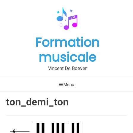
Aller
au
contenu
Formation
musicale
Vincent De Boever
Menu
ton_demi_ton